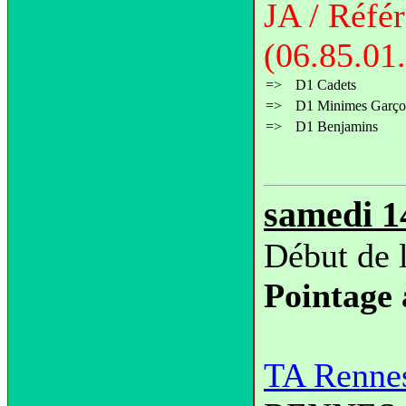
JA / Réfé
(06.85.01
=>
D1 Cadets
=>
D1 Minimes Garço
=>
D1 Benjamins
samedi 1
Début de 
Pointage 
TA Renne