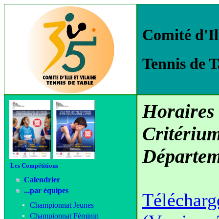
Comité d'Il
Tennis de T
Horaires 
Critériu
Départem
Les Compétitions
Calendrier
...par équipes
Télécharge
Championnat Jeunes
Championnat Féminin